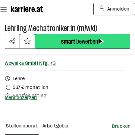
Zum
Anmelden
Seiteninhalt
springen
Lehrling Mechatroniker:in (m/w/d)
Wewalka GmbH Nfg. KG
Lehre
967 € monatlich
Berufseinstieg
Mehr anzeigen
Sollenau
Über das Unternehmen
Stelleninserat
Arbeitgeber
Drucken
501 - 2500 Mitarbeiter*innen