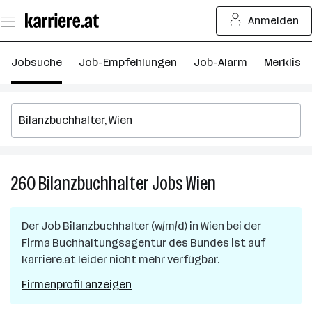
Zum
Anmelden
Seiteninhalt
springen
Jobsuche
Job-Empfehlungen
Job-Alarm
Merkliste
260
Bilanzbuchhalter
Jobs
Wien
260
Bilanzbuchhalter
Jobs
Der Job
Bilanzbuchhalter (w/m/d)
in
Wien
bei der
in
Firma
Buchhaltungsagentur des Bundes
ist auf
Wien
karriere.at leider nicht mehr verfügbar.
Firmenprofil anzeigen