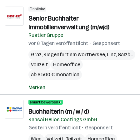
Einblicke
Senior Buchhalter
Immobilienverwaltung (m/w/d)
Rustler Gruppe
vor 6 Tagen veröffentlicht
Gesponsert
Graz
,
Klagenfurt am Wörthersee
,
Linz
,
Salzburg
,
Vollzeit
Homeoffice
ab 3.500 € monatlich
Merken
BuchhalterIn (m / w / d)
Kansai Helios Coatings GmbH
Gestern veröffentlicht
Gesponsert
Wien
Vollzeit, Teilzeit
Homeoffice