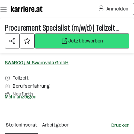
Zum
Anmelden
Seiteninhalt
springen
Procurement Specialist (m/w/d) | Teilzeit (20 Wochenstunden)
Jetzt bewerben
SWARCO / M. Swarovski GmbH
Teilzeit
Berufserfahrung
Neufurth
Mehr anzeigen
Über das Unternehmen
101 - 500 Mitarbeiter*innen
Stelleninserat
Arbeitgeber
Drucken
Neufurth