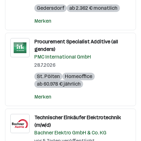
Gedersdorf
ab 2.362 € monatlich
Merken
Procurement Specialist Additive (all
genders)
PMC International GmbH
28.7.2026
St. Pölten
Homeoffice
ab 60.978 € jährlich
Merken
Technischer Einkäufer Elektrotechnik
(m/w/d)
Bachner Elektro GmbH & Co. KG
vor 5 Tagen veröffentlicht