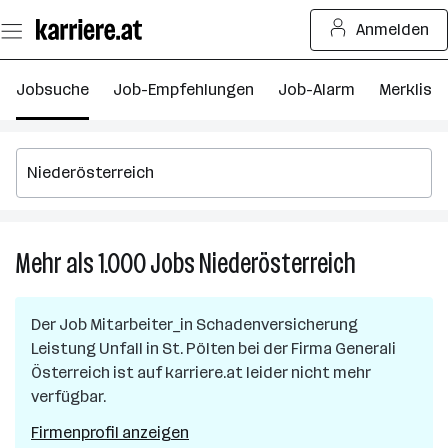
Zum
Anmelden
Seiteninhalt
springen
Jobsuche
Job-Empfehlungen
Job-Alarm
Merkliste
Mehr als 1.000
Jobs
Niederösterreich
Mehr
als
1.000
Der Job
Mitarbeiter_in Schadenversicherung
Jobs
Leistung Unfall
in
St. Pölten
bei der Firma
Generali
in
Österreich
ist auf karriere.at leider nicht mehr
Niederöster
verfügbar.
Firmenprofil anzeigen