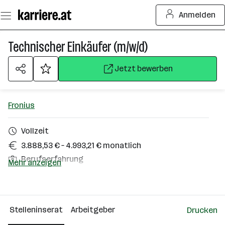
Zum
Anmelden
Seiteninhalt
springen
Technischer Einkäufer (m/w/d)
Jetzt bewerben
Fronius
Vollzeit
3.888,53 € – 4.993,21 € monatlich
Berufserfahrung
Mehr anzeigen
Homeoffice möglich
Sattledt
Stelleninserat
Arbeitgeber
Drucken
Über das Unternehmen