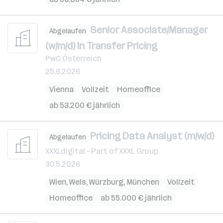
Senior Associate/Manager
Abgelaufen
(w/m/d) in Transfer Pricing
PwC Österreich
25.6.2026
Vienna
Vollzeit
Homeoffice
ab 53.200 € jährlich
Pricing Data Analyst (m/w/d)
Abgelaufen
XXXLdigital – Part of XXXL Group
30.5.2026
Wien
,
Wels
,
Würzburg
,
München
Vollzeit
Homeoffice
ab 55.000 € jährlich