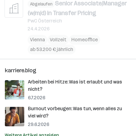
Senior Associate/Manager
Abgelaufen
(w/m/d) in Transfer Pricing
PwC Österreich
24.4.2026
Vienna
Vollzeit
Homeoffice
ab 53.200 € jährlich
karriere.blog
Arbeiten bei Hitze: Was ist erlaubt und was
nicht?
6.7.2026
Burnout vorbeugen: Was tun, wenn alles zu
viel wird?
29.6.2026
Weitere Artikel anzeigen