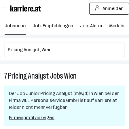
Zum
Anmelden
Seiteninhalt
springen
Jobsuche
Job-Empfehlungen
Job-Alarm
Merkliste
7
Pricing Analyst
Jobs
Wien
7
Pricing
Analyst
Der Job
Junior Pricing Analyst (m/w/d)
in
Wien
bei der
Jobs
Firma
WLL Personalservice GmbH
ist auf karriere.at
in
leider nicht mehr verfügbar.
Wien
Firmenprofil anzeigen