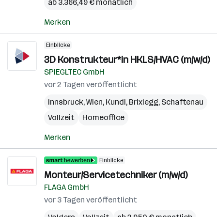
ab 3.366,49 € monatlich
Merken
Einblicke
3D Konstrukteur*in HKLS/HVAC (m/w/d)
SPIEGLTEC GmbH
vor 2 Tagen veröffentlicht
Innsbruck
,
Wien
,
Kundl
,
Brixlegg
,
Schaftenau
Vollzeit
Homeoffice
Merken
Einblicke
Monteur/Servicetechniker (m/w/d)
FLAGA GmbH
vor 3 Tagen veröffentlicht