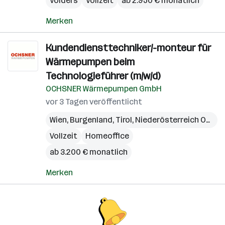
Volders
Vollzeit
ab 2.950 € monatlich
Merken
Kundendiensttechniker/-monteur für
Wärmepumpen beim
Technologieführer (m/w/d)
OCHSNER Wärmepumpen GmbH
vor 3 Tagen veröffentlicht
Wien
,
Burgenland
,
Tirol
,
Niederösterreich Ost
,
O
Vollzeit
Homeoffice
ab 3.200 € monatlich
Merken