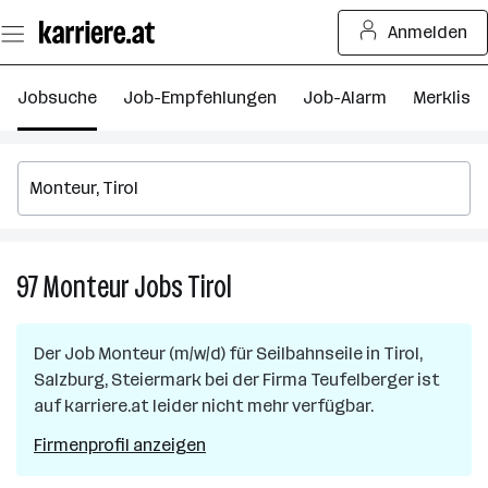
Zum
Anmelden
Seiteninhalt
springen
Jobsuche
Job-Empfehlungen
Job-Alarm
Merkliste
97
Monteur
Jobs
Tirol
97
Monteur
Jobs
Der Job
Monteur (m/w/d) für Seilbahnseile
in
Tirol,
in
Salzburg, Steiermark
bei der Firma
Teufelberger
ist
Tirol
auf karriere.at leider nicht mehr verfügbar.
Firmenprofil anzeigen