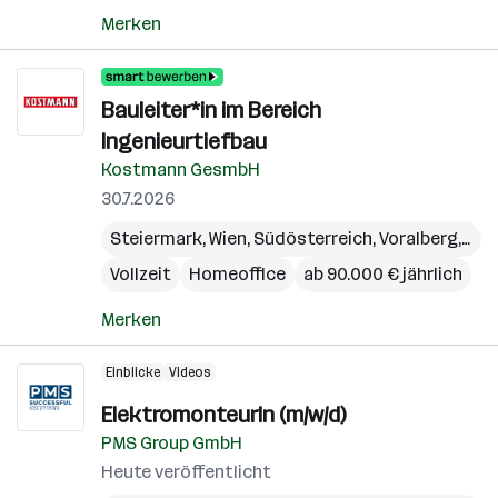
Merken
Bauleiter*in im Bereich
Ingenieurtiefbau
Kostmann GesmbH
30.7.2026
Steiermark
,
Wien
,
Südösterreich
,
Voralberg
,
Kär
Vollzeit
Homeoffice
ab 90.000 € jährlich
Merken
Einblicke
Videos
ElektromonteurIn (m/w/d)
PMS Group GmbH
Heute veröffentlicht