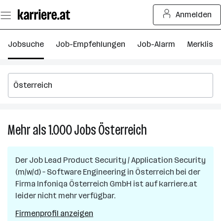
Zum
Anmelden
Seiteninhalt
springen
Jobsuche
Job-Empfehlungen
Job-Alarm
Merkliste
Mehr als 1.000
Jobs
Österreich
Mehr
als
1.000
Der Job
Lead Product Security / Application Security
Jobs
(m/w/d) – Software Engineering
in
Österreich
bei der
in
Firma
Infoniqa Österreich GmbH
ist auf karriere.at
Österreich
leider nicht mehr verfügbar.
Firmenprofil anzeigen