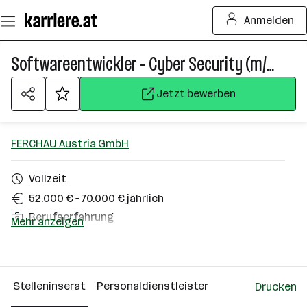
Zum
Anmelden
Seiteninhalt
springen
Softwareentwickler - Cyber Security (m/w/d)
Jetzt bewerben
FERCHAU Austria GmbH
Vollzeit
52.000 € – 70.000 € jährlich
Berufserfahrung
Mehr anzeigen
Homeoffice möglich
Linz
Stelleninserat
Personaldienstleister
Drucken
Über das Unternehmen