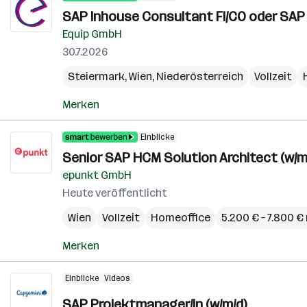
SAP Inhouse Consultant FI/CO oder SAP
Equip GmbH
30.7.2026
Steiermark
,
Wien
,
Niederösterreich
Vollzeit
Merken
Einblicke
Senior SAP HCM Solution Architect (w/m
epunkt GmbH
Heute veröffentlicht
Wien
Vollzeit
Homeoffice
5.200 € – 7.800 
Merken
Einblicke
Videos
SAP Projektmanager/in (w/m/d)