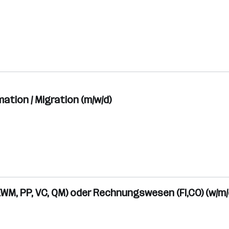
tion / Migration (m/w/d)
EWM, PP, VC, QM) oder Rechnungswesen (FI,CO) (w/m/