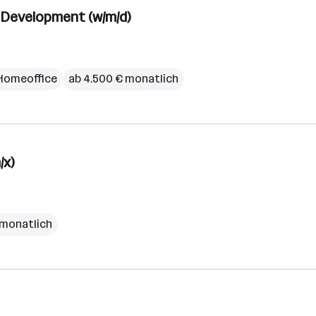
 Development (w/m/d)
Homeoffice
ab 4.500 € monatlich
/x)
€ monatlich