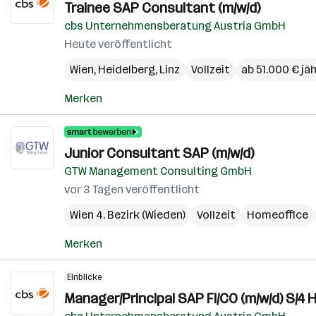
Trainee SAP Consultant (m/w/d)
cbs Unternehmensberatung Austria GmbH
Heute veröffentlicht
Wien
,
Heidelberg
,
Linz
Vollzeit
ab 51.000 € jäh
Merken
Junior Consultant SAP (m/w/d)
GTW Management Consulting GmbH
vor 3 Tagen veröffentlicht
Wien 4. Bezirk (Wieden)
Vollzeit
Homeoffice
Merken
Einblicke
Manager/Principal SAP FI/CO (m/w/d) S/4