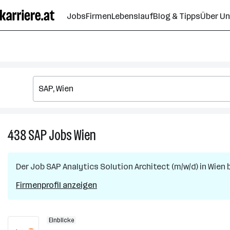
Zum
Jobs
Firmen
Lebenslauf
Blog & Tipps
Über U
Seiteninhalt
springen
438
SAP
Jobs
Wien
438
SAP
Jobs
Der Job
SAP Analytics Solution Architect (m/w/d)
in
Wien
b
in
Wien
Firmenprofil anzeigen
Einblicke