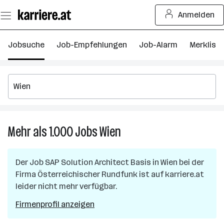
Zum
Anmelden
Seiteninhalt
springen
Jobsuche
Job-Empfehlungen
Job-Alarm
Merkliste
Mehr als 1.000
Jobs
Wien
Mehr
als
1.000
Der Job
SAP Solution Architect Basis
in
Wien
bei der
Jobs
Firma
Österreichischer Rundfunk
ist auf karriere.at
in
leider nicht mehr verfügbar.
Wien
Firmenprofil anzeigen