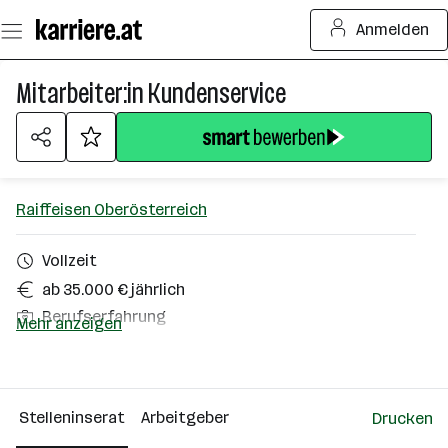
Zum
Anmelden
Seiteninhalt
springen
Mitarbeiter:in Kundenservice
Raiffeisen Oberösterreich
Vollzeit
ab 35.000 € jährlich
Berufserfahrung
Mehr anzeigen
Homeoffice möglich
Linz
Stelleninserat
Arbeitgeber
Drucken
Über das Unternehmen