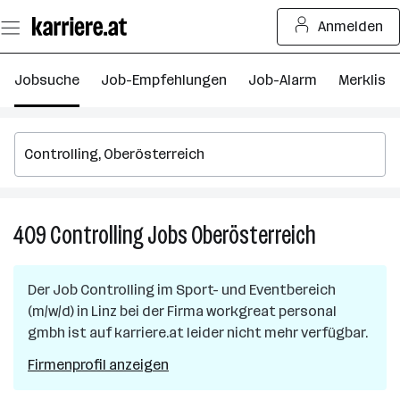
Zum
Anmelden
Seiteninhalt
springen
Jobsuche
Job-Empfehlungen
Job-Alarm
Merkliste
409
Controlling
Jobs
Oberösterreich
409
Controlling
Jobs
Der Job
Controlling im Sport- und Eventbereich
in
(m/w/d)
in
Linz
bei der Firma
workgreat personal
Oberösterre
gmbh
ist auf karriere.at leider nicht mehr verfügbar.
Firmenprofil anzeigen