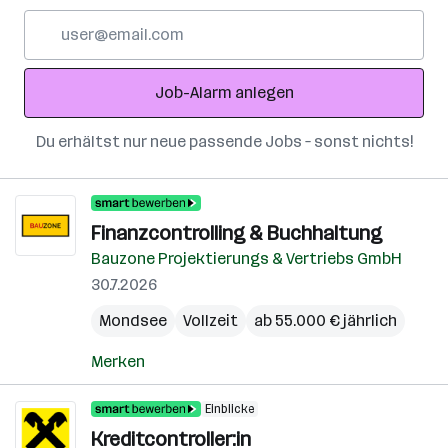
E-
Mail-
Adresse
Job-Alarm anlegen
Du erhältst nur neue passende Jobs – sonst nichts!
Finanzcontrolling & Buchhaltung
Bauzone Projektierungs & Vertriebs GmbH
30.7.2026
Mondsee
Vollzeit
ab 55.000 € jährlich
Merken
Einblicke
Kreditcontroller:in