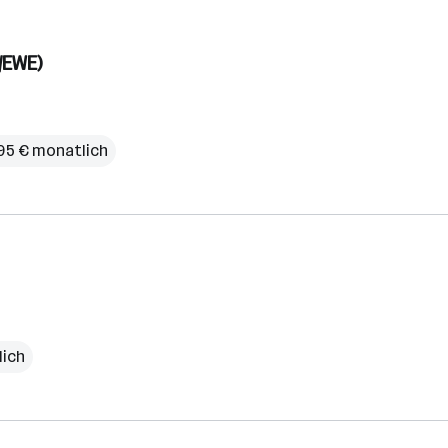
/EWE)
95 € monatlich
lich