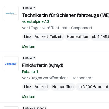
Einblicke
Techniker:in für Schienenfahrzeuge (IWE
voestalpine AG
vor 1 Tagen veröffentlicht
Gesponsert
Linz
Vollzeit, Teilzeit
Homeoffice
ab 4.445,
Merken
Einblicke
Einkäufer:in (w/m/d)
Fabasoft
vor 7 Tagen veröffentlicht
Gesponsert
Linz
Vollzeit
Homeoffice
ab 3.200 € monat
Merken
Einblicke
Videos