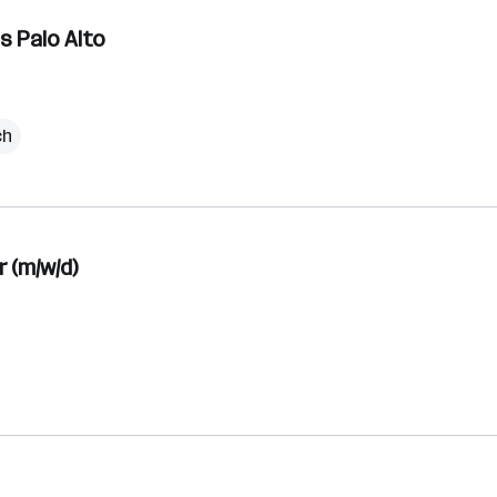
s Palo Alto
ch
r (m/w/d)