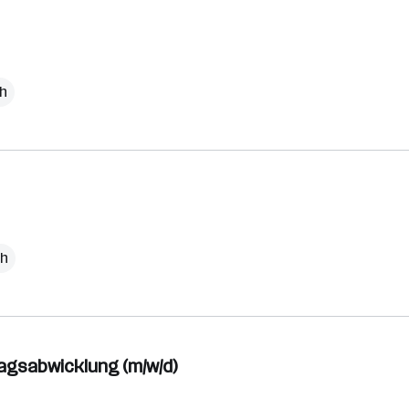
ch
ch
ragsabwicklung (m/w/d)