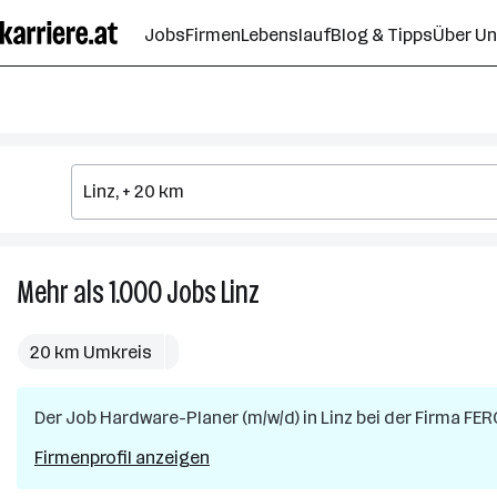
Zum
Jobs
Firmen
Lebenslauf
Blog & Tipps
Über U
Seiteninhalt
springen
Mehr als 1.000
Jobs
Linz
Mehr
als
1.000
20 km Umkreis
Jobs
in
Der Job
Hardware-Planer (m/w/d)
Linz
in
Linz
bei der Firma
FER
Firmenprofil anzeigen