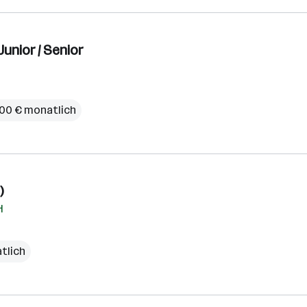
unior / Senior
500 € monatlich
)
H
atlich