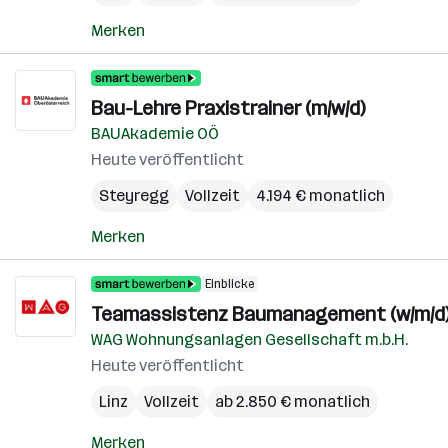
Merken
Bau-Lehre Praxistrainer (m/w/d)
BAUAkademie OÖ
Heute veröffentlicht
Steyregg
Vollzeit
4.194 € monatlich
Merken
Einblicke
Teamassistenz Baumanagement (w/m/d
WAG Wohnungsanlagen Gesellschaft m.b.H.
Heute veröffentlicht
Linz
Vollzeit
ab 2.850 € monatlich
Merken