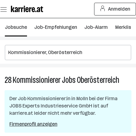
Zum
Anmelden
Seiteninhalt
springen
Jobsuche
Job-Empfehlungen
Job-Alarm
Merkliste
28
Kommissionierer
Jobs
Oberösterreich
28
Kommis
Jobs
Der Job
Kommissionierer:in
in
Molln
bei der Firma
in
JOBS Experts Industrieservice GmbH
ist auf
Oberös
karriere.at leider nicht mehr verfügbar.
Firmenprofil anzeigen