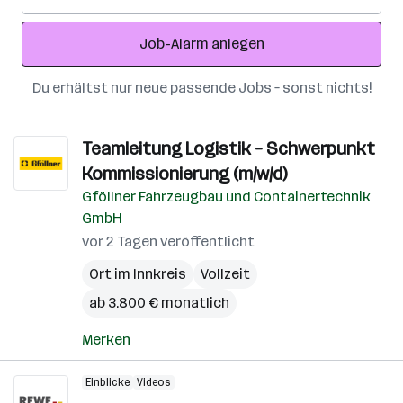
Mail-
Adresse
Job-Alarm anlegen
Du erhältst nur neue passende Jobs – sonst nichts!
Teamleitung Logistik – Schwerpunkt
Kommissionierung (m/w/d)
Gföllner Fahrzeugbau und Containertechnik
GmbH
vor 2 Tagen veröffentlicht
Ort im Innkreis
Vollzeit
ab 3.800 € monatlich
Merken
Einblicke
Videos