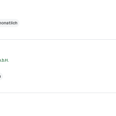
monatlich
.b.H.
h