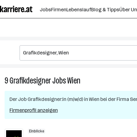
Zum
Jobs
Firmen
Lebenslauf
Blog & Tipps
Über U
Seiteninhalt
springen
9
Grafikdesigner
Jobs
Wien
9
Grafikdesigner
Jobs
Der Job
Grafikdesigner:in (m/w/d)
in
Wien
bei der Firma
Se
in
Wien
Firmenprofil anzeigen
Einblicke