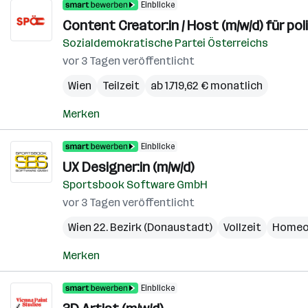
Einblicke
Content Creator:in / Host (m/w/d) für pol
Sozialdemokratische Partei Österreichs
vor 3 Tagen veröffentlicht
Wien
Teilzeit
ab 1.719,62 € monatlich
Merken
Einblicke
UX Designer:in (m/w/d)
Sportsbook Software GmbH
vor 3 Tagen veröffentlicht
Wien 22. Bezirk (Donaustadt)
Vollzeit
Homeo
Merken
Einblicke