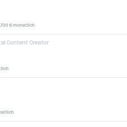
2.700 € monatlich
tal Content Creator
lich
natlich