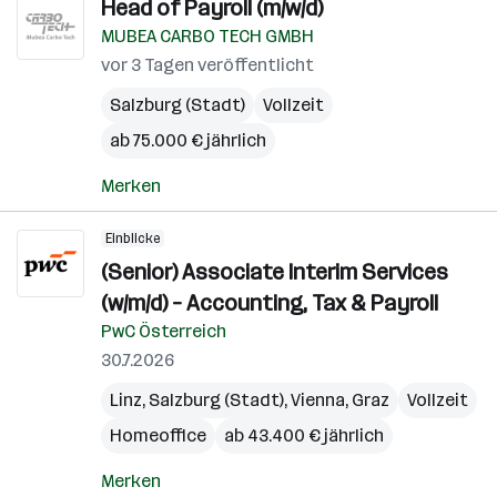
Head of Payroll (m/w/d)
MUBEA CARBO TECH GMBH
vor 3 Tagen veröffentlicht
Salzburg (Stadt)
Vollzeit
ab 75.000 € jährlich
Merken
Einblicke
(Senior) Associate Interim Services
(w/m/d) – Accounting, Tax & Payroll
PwC Österreich
30.7.2026
Linz
,
Salzburg (Stadt)
,
Vienna
,
Graz
Vollzeit
Homeoffice
ab 43.400 € jährlich
Merken