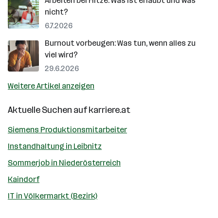
Arbeiten bei Hitze: Was ist erlaubt und was
nicht?
6.7.2026
Burnout vorbeugen: Was tun, wenn alles zu
viel wird?
29.6.2026
Weitere Artikel anzeigen
Aktuelle Suchen auf
karriere.at
Siemens Produktionsmitarbeiter
Instandhaltung in Leibnitz
Sommerjob in Niederösterreich
Kaindorf
IT in Völkermarkt (Bezirk)