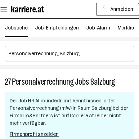
Zum
Anmelden
Seiteninhalt
springen
Jobsuche
Job-Empfehlungen
Job-Alarm
Merkliste
27
Personalverrechnung
Jobs
Salzburg
27
Personalv
Jobs
Der Job
HR AllrounderIn mit Kenntnissen in der
in
Personalverrechnung (m/w)
in
Raum Salzburg
bei der
Salzburg
Firma
Iro&Partners
ist auf karriere.at leider nicht
mehr verfügbar.
Firmenprofil anzeigen