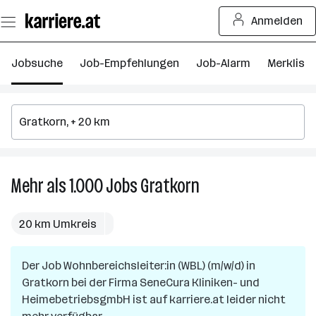
Zum
Anmelden
Seiteninhalt
springen
Jobsuche
Job-Empfehlungen
Job-Alarm
Merkliste
Mehr als 1.000
Jobs
Gratkorn
Mehr
als
1.000
20 km Umkreis
Jobs
in
Der Job
Wohnbereichsleiter:in (WBL) (m/w/d)
Gratkorn
in
Gratkorn
bei der Firma
SeneCura Kliniken- und
HeimebetriebsgmbH
ist auf karriere.at leider nicht