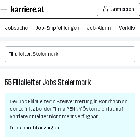
Zum
Anmelden
Seiteninhalt
springen
Jobsuche
Job-Empfehlungen
Job-Alarm
Merkliste
55
Filialleiter
Jobs
Steiermark
55
Filialleiter
Jobs
Der Job
Filialleiter:in Stellvertretung
in
Rohrbach an
in
der Lafnitz
bei der Firma
PENNY Österreich
ist auf
Steiermark
karriere.at leider nicht mehr verfügbar.
Firmenprofil anzeigen