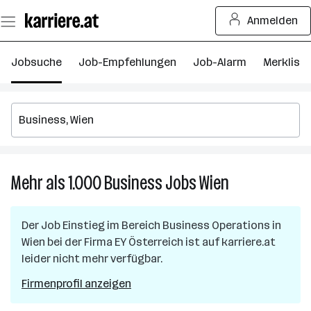
Zum
Anmelden
Seiteninhalt
springen
Jobsuche
Job-Empfehlungen
Job-Alarm
Merkliste
Mehr als 1.000
Business
Jobs
Wien
Mehr
als
1.000
Der Job
Einstieg im Bereich Business Operations
in
Business
Wien
bei der Firma
EY Österreich
ist auf karriere.at
Jobs
leider nicht mehr verfügbar.
in
Wien
Firmenprofil anzeigen