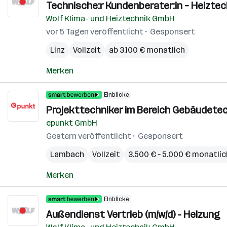
Technische:r Kundenberater:in – Heiztec
Wolf Klima- und Heiztechnik GmbH
vor 5 Tagen veröffentlicht
Gesponsert
Linz
Vollzeit
ab 3.100 € monatlich
Merken
Einblicke
Projekttechniker im Bereich Gebäudetec
epunkt GmbH
Gestern veröffentlicht
Gesponsert
Lambach
Vollzeit
3.500 € – 5.000 € monatlic
Merken
Einblicke
Außendienst Vertrieb (m/w/d) - Heizung