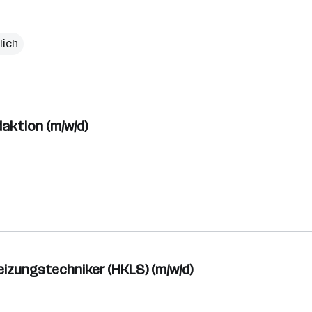
lich
aktion (m/w/d)
eizungstechniker (HKLS) (m/w/d)