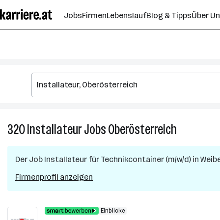
Zum
Jobs
Firmen
Lebenslauf
Blog & Tipps
Über U
Seiteninhalt
springen
320
Installateur
Jobs
Oberösterreich
320
Installateur
Jobs
Der Job
Installateur für Technikcontainer (m/w/d)
in
Weib
in
Oberösterre
Firmenprofil anzeigen
Einblicke