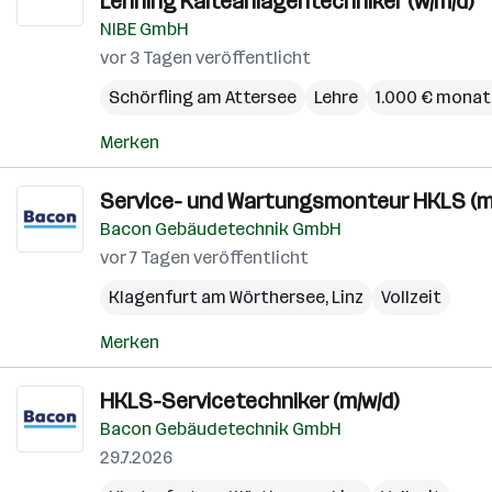
Lehrling Kälteanlagentechniker (w/m/d)
NIBE GmbH
vor 3 Tagen veröffentlicht
Schörfling am Attersee
Lehre
1.000 € monat
Merken
Service- und Wartungsmonteur HKLS (m
Bacon Gebäudetechnik GmbH
vor 7 Tagen veröffentlicht
Klagenfurt am Wörthersee
,
Linz
Vollzeit
Merken
HKLS-Servicetechniker (m/w/d)
Bacon Gebäudetechnik GmbH
29.7.2026