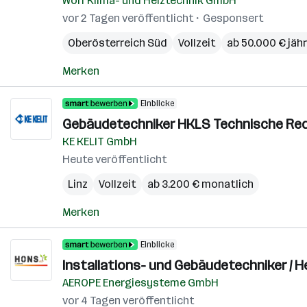
Wolf Klima- und Heiztechnik GmbH
vor 2 Tagen veröffentlicht
Gesponsert
Oberösterreich Süd
Vollzeit
ab 50.000 € jähr
Merken
Einblicke
Gebäudetechniker HKLS Technische Red
KE KELIT GmbH
Heute veröffentlicht
Linz
Vollzeit
ab 3.200 € monatlich
Merken
Einblicke
Installations- und Gebäudetechniker / H
AEROPE Energiesysteme GmbH
vor 4 Tagen veröffentlicht