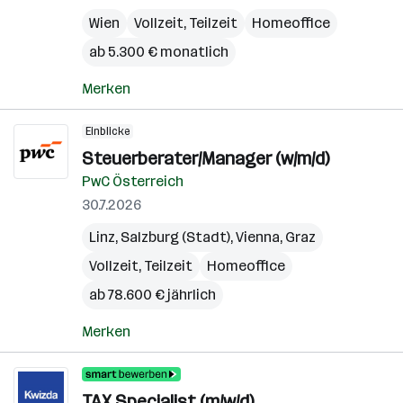
Wien
Vollzeit, Teilzeit
Homeoffice
ab 5.300 € monatlich
Merken
Einblicke
Steuerberater/Manager (w/m/d)
PwC Österreich
30.7.2026
Linz
,
Salzburg (Stadt)
,
Vienna
,
Graz
Vollzeit, Teilzeit
Homeoffice
ab 78.600 € jährlich
Merken
TAX Specialist (m/w/d)