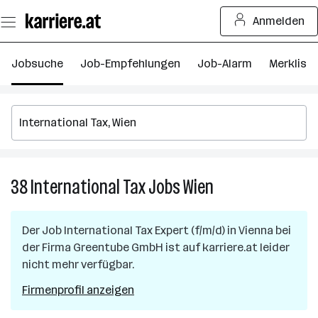
Zum
Anmelden
Seiteninhalt
springen
Jobsuche
Job-Empfehlungen
Job-Alarm
Merkliste
38
International Tax
Jobs
Wien
38
International
Tax
Der Job
International Tax Expert (f/m/d)
in
Vienna
bei
Jobs
der Firma
Greentube GmbH
ist auf karriere.at leider
in
nicht mehr verfügbar.
Wien
Firmenprofil anzeigen