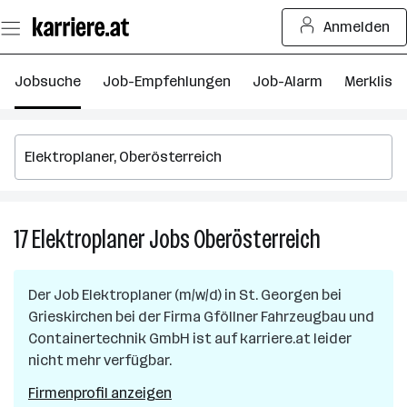
Zum
Anmelden
Seiteninhalt
springen
Jobsuche
Job-Empfehlungen
Job-Alarm
Merkliste
17
Elektroplaner
Jobs
Oberösterreich
17
Elektroplane
Jobs
Der Job
Elektroplaner (m/w/d)
in
St. Georgen bei
in
Grieskirchen
bei der Firma
Gföllner Fahrzeugbau und
Oberösterre
Containertechnik GmbH
ist auf karriere.at leider
nicht mehr verfügbar.
Firmenprofil anzeigen