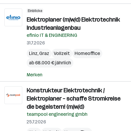
Einblicke
Elektroplaner (m/w/d) Elektrotechnik
Industrieanlagenbau
efinio IT & ENGINEERING
31.7.2026
Linz
,
Graz
Vollzeit
Homeoffice
ab 68.000 € jährlich
Merken
Konstrukteur Elektrotechnik /
Elektroplaner – schaffe Stromkreise
die begeistern! (m/w/d)
teampool engineering gmbh
25.7.2026