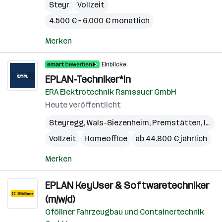
Steyr
Vollzeit
4.500 € – 6.000 € monatlich
Merken
Einblicke
EPLAN-Techniker*in
ERA Elektrotechnik Ramsauer GmbH
Heute veröffentlicht
Steyregg
,
Wals-Siezenheim
,
Premstätten
,
Innsbruck
Vollzeit
Homeoffice
ab 44.800 € jährlich
Merken
EPLAN KeyUser & Softwaretechniker
(m/w/d)
Gföllner Fahrzeugbau und Containertechnik