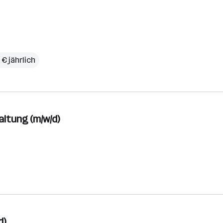
 € jährlich
ltung (m/w/d)
d)