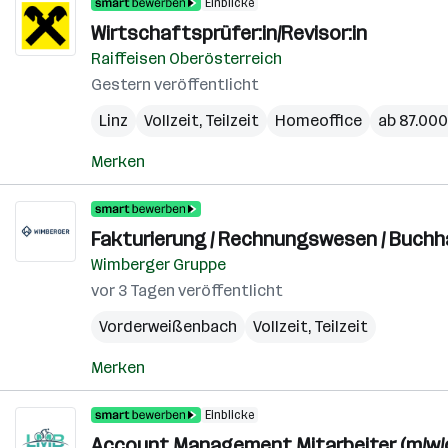
Einblicke
Wirtschaftsprüfer:in/Revisor:in
Raiffeisen Oberösterreich
Gestern veröffentlicht
Linz
Vollzeit, Teilzeit
Homeoffice
ab 87.000
Merken
Fakturierung / Rechnungswesen / Buchha
Wimberger Gruppe
vor 3 Tagen veröffentlicht
Vorderweißenbach
Vollzeit, Teilzeit
Merken
Einblicke
Account Management Mitarbeiter (m/w/