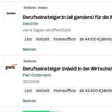
Einblicke
Videos
Berufseinsteiger:in (all genders) für d
Deloitte
vor 4 Tagen veröffentlicht
Linz
Vollzeit
Homeoffice
ab 44.100 € jährli
Merken
Einblicke
Berufseinsteiger (m/w/d) in der Wirtsch
PwC Österreich
30.7.2026
Linz
Vollzeit
Homeoffice
ab 43.400 € jährli
Merken