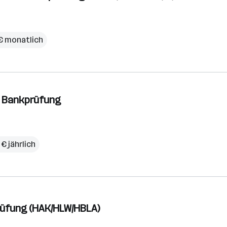
€ monatlich
/ Bankprüfung
€ jährlich
prüfung (HAK/HLW/HBLA)