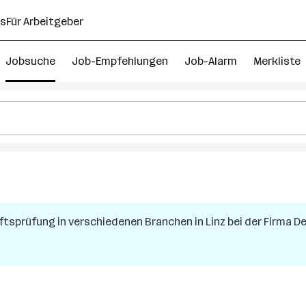
ns
Für Arbeitgeber
Jobsuche
Job-Empfehlungen
Job-Alarm
Merkliste
02
irtschaftsprüfung
obs
haftsprüfung in verschiedenen Branchen
in
Linz
bei der Firma
De
berösterreich