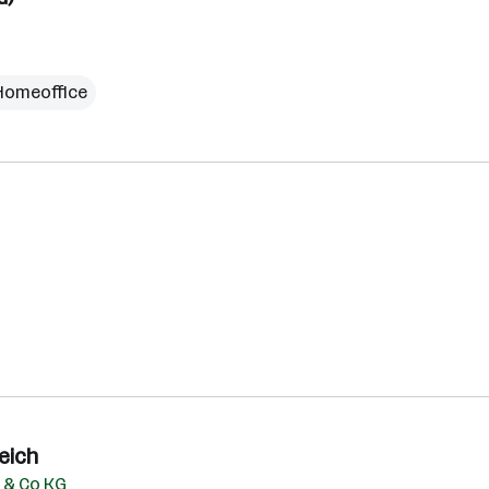
Homeoffice
eich
 & Co KG