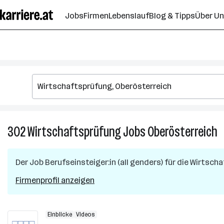
Zum
Jobs
Firmen
Lebenslauf
Blog & Tipps
Über U
Seiteninhalt
springen
302
Wirtschaftsprüfung
Jobs
Oberösterreich
3
W
J
Der Job
Berufseinsteiger:in (all genders) für die Wirtsc
in
O
Firmenprofil anzeigen
Einblicke
Videos