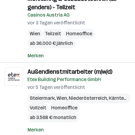
genders) - Teilzeit
Casinos Austria AG
vor 3 Tagen veröffentlicht
Wien
Teilzeit
Homeoffice
ab 36.000 € jährlich
Merken
Außendienstmitarbeiter (m/w/d)
Etex Building Performance GmbH
vor 5 Tagen veröffentlicht
Steiermark
,
Wien
,
Niederösterreich
,
Kärnten
,
Bu
Vollzeit
Homeoffice
ab 3.568 € monatlich
Merken