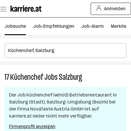
Zum
Anmelden
Seiteninhalt
springen
Jobsuche
Job-Empfehlungen
Job-Alarm
Merkliste
17
Küchenchef
Jobs
Salzburg
17
Küchenchef
Jobs
Der Job
Küchenchef (w/m/d) Betriebsrestaurant
in
in
Salzburg (Stadt), Salzburg-Umgebung (Bezirk)
bei
Salzburg
der Firma
NovaTaste Austria GmbH
ist auf
karriere.at leider nicht mehr verfügbar.
Firmenprofil anzeigen