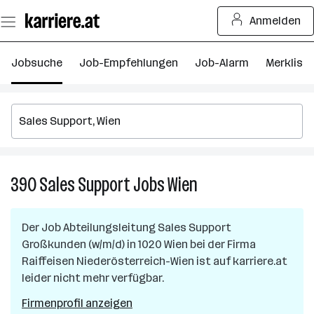
Zum
Anmelden
Seiteninhalt
springen
Jobsuche
Job-Empfehlungen
Job-Alarm
Merkliste
390
Sales Support
Jobs
Wien
390
Sales
Support
Der Job
Abteilungsleitung Sales Support
Jobs
Großkunden (w/m/d)
in
1020 Wien
bei der Firma
in
Raiffeisen Niederösterreich-Wien
ist auf karriere.at
Wien
leider nicht mehr verfügbar.
Firmenprofil anzeigen