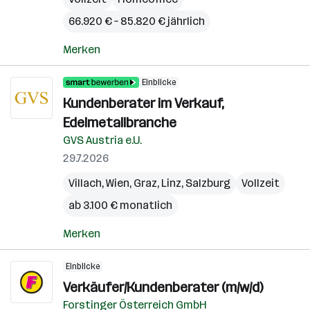
66.920 € – 85.820 € jährlich
Merken
Einblicke
Kundenberater im Verkauf,
Edelmetallbranche
GVS Austria e.U.
29.7.2026
Villach
,
Wien
,
Graz
,
Linz
,
Salzburg
Vollzeit
ab 3.100 € monatlich
Merken
Einblicke
Verkäufer/Kundenberater (m/w/d)
Forstinger Österreich GmbH