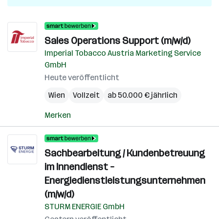
Sales Operations Support (m/w/d)
Imperial Tobacco Austria Marketing Service
GmbH
Heute veröffentlicht
Wien
Vollzeit
ab 50.000 € jährlich
Merken
Sachbearbeitung / Kundenbetreuung
im Innendienst –
Energiedienstleistungsunternehmen
(m/w/d)
STURM ENERGIE GmbH