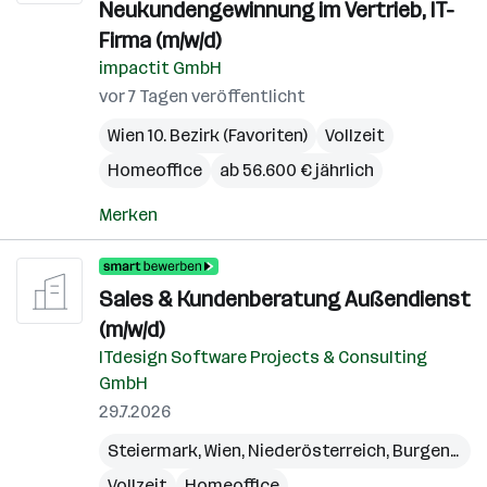
Neukundengewinnung im Vertrieb, IT-
Firma (m/w/d)
impactit GmbH
vor 7 Tagen veröffentlicht
Wien 10. Bezirk (Favoriten)
Vollzeit
Homeoffice
ab 56.600 € jährlich
Merken
Sales & Kundenberatung Außendienst
(m/w/d)
ITdesign Software Projects & Consulting
GmbH
29.7.2026
Steiermark
,
Wien
,
Niederösterreich
,
Burgenland
Vollzeit
Homeoffice