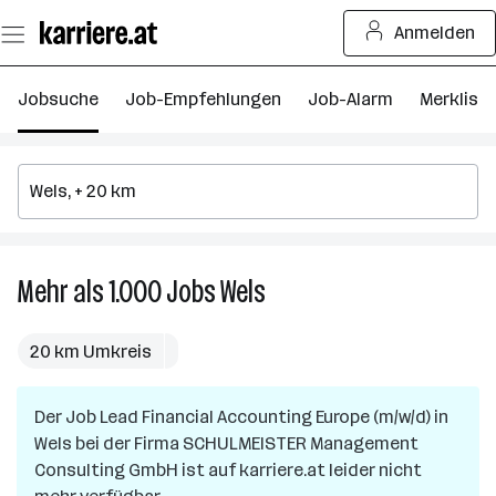
Zum
Anmelden
Seiteninhalt
springen
Jobsuche
Job-Empfehlungen
Job-Alarm
Merkliste
Mehr als 1.000
Jobs
Wels
Mehr
als
1.000
20 km Umkreis
Jobs
in
Der Job
Lead Financial Accounting Europe (m/w/d)
Wels
in
Wels
bei der Firma
SCHULMEISTER Management
Consulting GmbH
ist auf karriere.at leider nicht