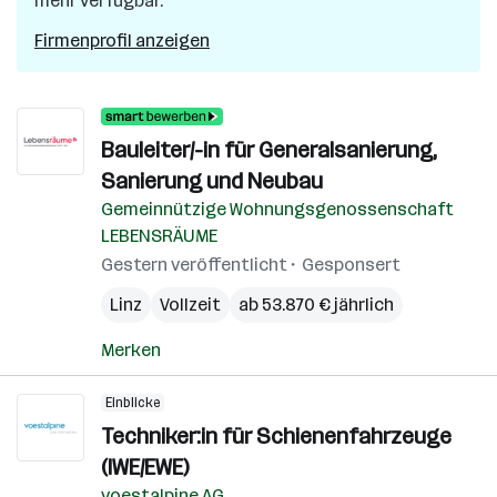
mehr verfügbar.
Firmenprofil anzeigen
Bauleiter/-in für Generalsanierung,
Sanierung und Neubau
Gemeinnützige Wohnungsgenossenschaft
LEBENSRÄUME
Gestern veröffentlicht
Gesponsert
Linz
Vollzeit
ab 53.870 € jährlich
Merken
Einblicke
Techniker:in für Schienenfahrzeuge
(IWE/EWE)
voestalpine AG