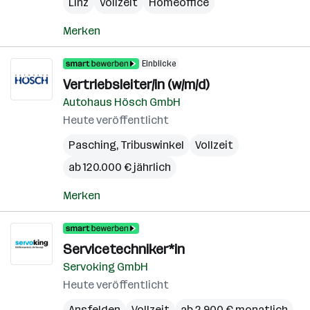
Linz
Vollzeit
Homeoffice
Merken
Einblicke
Vertriebsleiter/in (w/m/d)
Autohaus Hösch GmbH
Heute veröffentlicht
Pasching
,
Tribuswinkel
Vollzeit
ab 120.000 € jährlich
Merken
Servicetechniker*in
Servoking GmbH
Heute veröffentlicht
Ansfelden
Vollzeit
ab 2.900 € monatlich