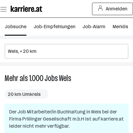
Zum
Anmelden
Seiteninhalt
springen
Jobsuche
Job-Empfehlungen
Job-Alarm
Merkliste
Mehr als 1.000
Jobs
Wels
Mehr
als
1.000
20 km Umkreis
Jobs
in
Der Job
Mitarbeiter/in Buchhaltung
Wels
in
Wels
bei der
Firma
Prillinger Gesellschaft m.b.H
ist auf karriere.at
leider nicht mehr verfügbar.