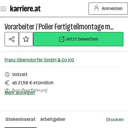
Zum
Anmelden
Seiteninhalt
springen
Vorarbeiter / Polier Fertigteilmontage m / w / d
Jetzt bewerben
Franz Oberndorfer GmbH & Co KG
Vollzeit
ab 21,58 € stündlich
Berufserfahrung
Mehr anzeigen
Gunskirchen
Über das Unternehmen
Stelleninserat
Arbeitgeber
Drucken
501+ Mitarbeiter*innen