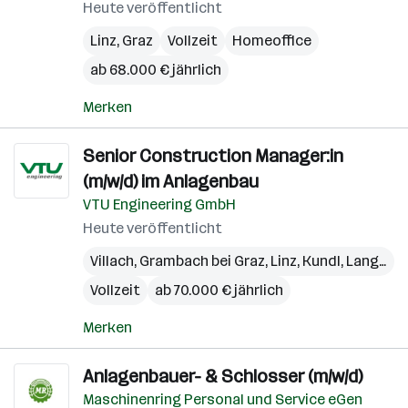
Heute veröffentlicht
Linz
,
Graz
Vollzeit
Homeoffice
ab 68.000 € jährlich
Merken
Senior Construction Manager:in
(m/w/d) im Anlagenbau
VTU Engineering GmbH
Heute veröffentlicht
Villach
,
Grambach bei Graz
,
Linz
,
Kundl
,
Langkampfen
Vollzeit
ab 70.000 € jährlich
Merken
Anlagenbauer- & Schlosser (m/w/d)
Maschinenring Personal und Service eGen