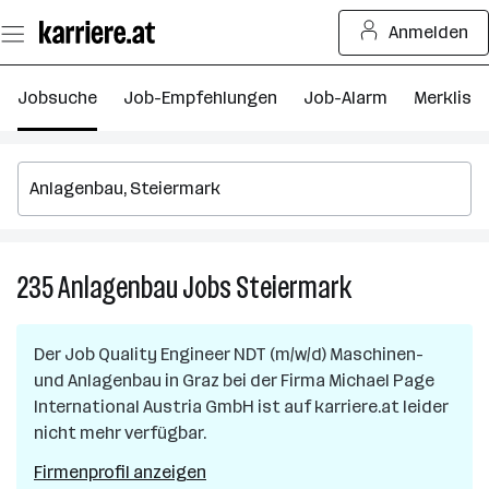
Zum
Anmelden
Seiteninhalt
springen
Jobsuche
Job-Empfehlungen
Job-Alarm
Merkliste
235
Anlagenbau
Jobs
Steiermark
235
Anlagenbau
Jobs
Der Job
Quality Engineer NDT (m/w/d) Maschinen-
in
und Anlagenbau
in
Graz
bei der Firma
Michael Page
Steiermark
International Austria GmbH
ist auf karriere.at leider
nicht mehr verfügbar.
Firmenprofil anzeigen