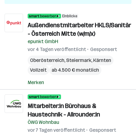
Einblicke
Außendienstmitarbeiter HKLS/Sanitär
- Österreich Mitte (w/m/x)
epunkt GmbH
vor 4 Tagen veröffentlicht
Gesponsert
Oberösterreich
,
Steiermark
,
Kärnten
Vollzeit
ab 4.500 € monatlich
Merken
Mitarbeiter:in Bürohaus &
Haustechnik - Allrounder:in
ÖWG Wohnbau
vor 7 Tagen veröffentlicht
Gesponsert