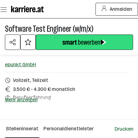
Zum
Anmelden
Seiteninhalt
springen
Software Test Engineer (w/m/x)
epunkt GmbH
Vollzeit, Teilzeit
3.500 € – 4.300 € monatlich
Berufserfahrung
Mehr anzeigen
Homeoffice möglich
Salzburg (Stadt)
Stelleninserat
Personaldienstleister
Drucken
Über das Unternehmen