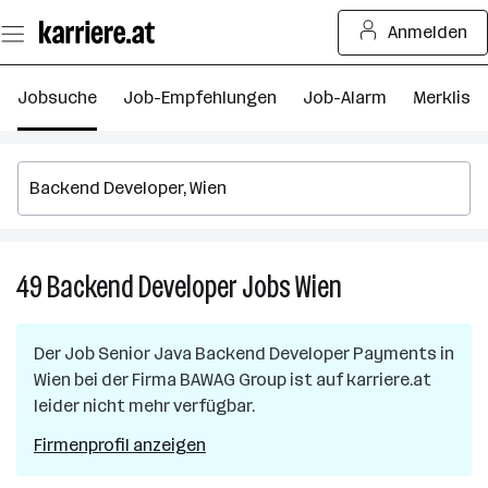
Zum
Anmelden
Seiteninhalt
springen
Jobsuche
Job-Empfehlungen
Job-Alarm
Merkliste
49
Backend Developer
Jobs
Wien
49
Backend
Developer
Der Job
Senior Java Backend Developer Payments
in
Jobs
Wien
bei der Firma
BAWAG Group
ist auf karriere.at
in
leider nicht mehr verfügbar.
Wien
Firmenprofil anzeigen