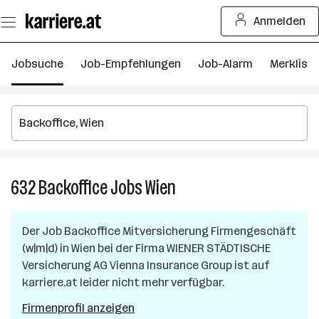
Zum
Anmelden
Seiteninhalt
springen
Jobsuche
Job-Empfehlungen
Job-Alarm
Merkliste
632
Backoffice
Jobs
Wien
632
Backoffice
Jobs
Der Job
Backoffice Mitversicherung Firmengeschäft
in
(w|m|d)
in
Wien
bei der Firma
WIENER STÄDTISCHE
Wien
Versicherung AG Vienna Insurance Group
ist auf
karriere.at leider nicht mehr verfügbar.
Firmenprofil anzeigen