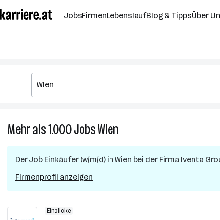
Zum
Jobs
Firmen
Lebenslauf
Blog & Tipps
Über U
Seiteninhalt
springen
Mehr als 1.000
Jobs
Wien
Mehr
als
1.000
Der Job
Einkäufer (w/m/d)
in
Wien
bei der Firma
Iventa Gro
Jobs
in
Firmenprofil anzeigen
Wien
Einblicke