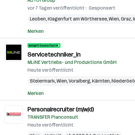
AUTO1 Group
vor 7 Tagen veröffentlicht
Gesponsert
Leoben
,
Klagenfurt am Wörthersee
,
Wien
,
Graz
,
Merken
Servicetechniker_in
MLINE Vertriebs- und Produktions GmbH
Heute veröffentlicht
Steiermark
,
Wien
,
Voralberg
,
Kärnten
,
Niederöst
Merken
Personalrecruiter (m/w/d)
TRANSFER Planconsult
Heute veröffentlicht