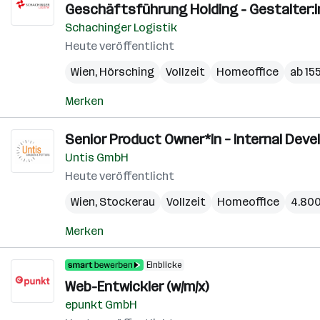
Geschäftsführung Holding - Gestalter:i
Schachinger Logistik
Heute veröffentlicht
Wien
,
Hörsching
Vollzeit
Homeoffice
ab 15
Merken
Senior Product Owner*in – Internal Devel
Untis GmbH
Heute veröffentlicht
Wien
,
Stockerau
Vollzeit
Homeoffice
4.800
Merken
Einblicke
Web-Entwickler (w/m/x)
epunkt GmbH