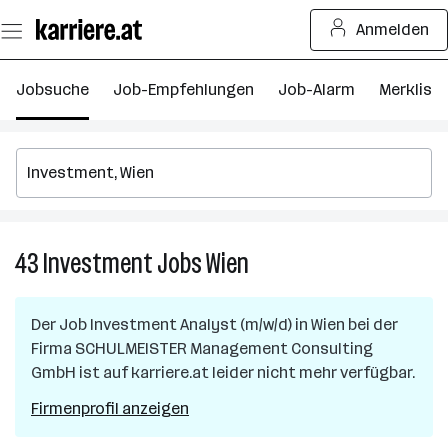
Zum
Anmelden
Seiteninhalt
springen
Jobsuche
Job-Empfehlungen
Job-Alarm
Merkliste
43
Investment
Jobs
Wien
43
Investment
Jobs
Der Job
Investment Analyst (m/w/d)
in
Wien
bei der
in
Firma
SCHULMEISTER Management Consulting
Wien
GmbH
ist auf karriere.at leider nicht mehr verfügbar.
Firmenprofil anzeigen