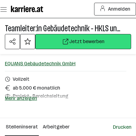
Zum
Anmelden
Seiteninhalt
springen
Teamleiter:in Gebäudetechnik - HKLS und Sprinkler
Jetzt bewerben
EQUANS Gebäudetechnik GmbH
Vollzeit
ab 5.000 € monatlich
Projekt-, Bereichsleitung
Mehr anzeigen
Wien
Über das Unternehmen
Stelleninserat
Arbeitgeber
Drucken
501+ Mitarbeiter*innen