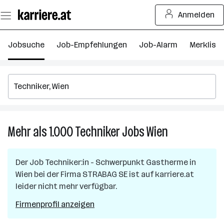
Zum
Anmelden
Seiteninhalt
springen
Jobsuche
Job-Empfehlungen
Job-Alarm
Merkliste
Mehr als 1.000
Techniker
Jobs
Wien
Mehr
als
1.000
Der Job
Techniker:in - Schwerpunkt Gastherme
in
Techniker
Wien
bei der Firma
STRABAG SE
ist auf karriere.at
Jobs
leider nicht mehr verfügbar.
in
Wien
Firmenprofil anzeigen