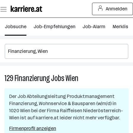
Zum
Anmelden
Seiteninhalt
springen
Jobsuche
Job-Empfehlungen
Job-Alarm
Merkliste
129
Finanzierung
Jobs
Wien
129
Finanzierung
Jobs
Der Job
Abteilungsleitung Produktmanagement
in
Finanzierung, Wohnservice & Bausparen (w/m/d)
in
Wien
1020 Wien
bei der Firma
Raiffeisen Niederösterreich-
Wien
ist auf karriere.at leider nicht mehr verfügbar.
Firmenprofil anzeigen