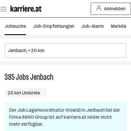
Zum
Anmelden
Seiteninhalt
springen
Jobsuche
Job-Empfehlungen
Job-Alarm
Merkliste
385
Jobs
Jenbach
385
Jobs
in
20 km Umkreis
Jenbach
Der Job
Lagerkoordinator (m/w/d)
in
Jenbach
bei der
Firma
INNIO Group
ist auf karriere.at leider nicht
mehr verfügbar.