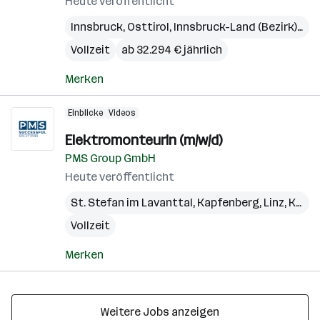
Heute veröffentlicht
Innsbruck
,
Osttirol
,
Innsbruck-Land (Bezirk)
,
Lie
Vollzeit
ab 32.294 € jährlich
Merken
Einblicke
Videos
ElektromonteurIn (m/w/d)
PMS Group GmbH
Heute veröffentlicht
St. Stefan im Lavanttal
,
Kapfenberg
,
Linz
,
Kundl
Vollzeit
Merken
Weitere Jobs anzeigen