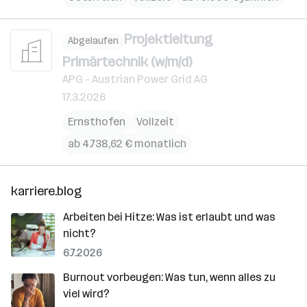
Projektleitung
Abgelaufen
Primärtechnik (w/m/d)
APG - Austrian Power Grid AG
17.3.2026
Ernsthofen
Vollzeit
ab 4.738,62 € monatlich
karriere.blog
Arbeiten bei Hitze: Was ist erlaubt und was
nicht?
6.7.2026
Burnout vorbeugen: Was tun, wenn alles zu
viel wird?