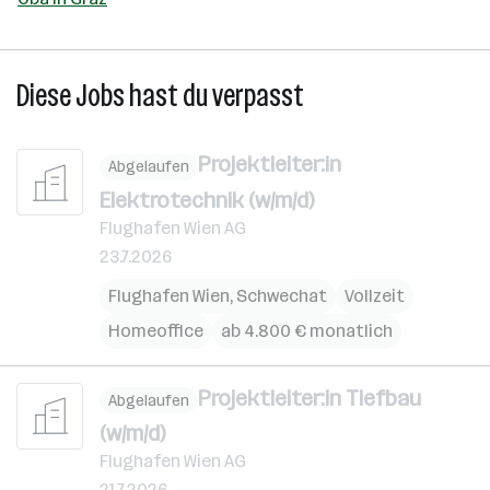
Diese Jobs hast du verpasst
Projektleiter:in
Abgelaufen
Elektrotechnik (w/m/d)
Flughafen Wien AG
23.7.2026
Flughafen Wien
,
Schwechat
Vollzeit
Homeoffice
ab 4.800 € monatlich
Projektleiter:in Tiefbau
Abgelaufen
(w/m/d)
Flughafen Wien AG
21.7.2026