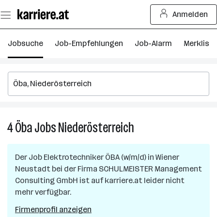
Zum
Anmelden
Seiteninhalt
springen
Jobsuche
Job-Empfehlungen
Job-Alarm
Merkliste
4
Öba
Jobs
Niederösterreich
4
Öba
Jobs
Der Job
Elektrotechniker ÖBA (w/m/d)
in
Wiener
in
Neustadt
bei der Firma
SCHULMEISTER Management
Niederösterreich
Consulting GmbH
ist auf karriere.at leider nicht
mehr verfügbar.
Firmenprofil anzeigen