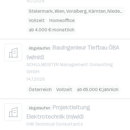
15.7.2026
Steiermark
,
Wien
,
Voralberg
,
Kärnten
,
Niederösterreich
Vollzeit
Homeoffice
ab 4.000 € monatlich
Bauingenieur Tiefbau ÖBA
Abgelaufen
(w/m/d)
SCHULMEISTER Management Consulting
GmbH
14.7.2026
Österreich
Vollzeit
ab 65.000 € jährlich
Projektleitung
Abgelaufen
Elektrotechnik (m/w/d)
IVM Technical Consultants