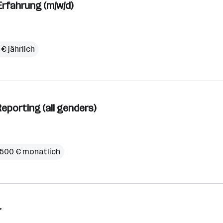
Erfahrung (m/w/d)
€ jährlich
Reporting (all genders)
.500 € monatlich
r