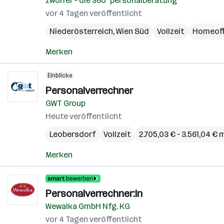
zwölfer – die 360° personalberatung
vor 4 Tagen veröffentlicht
Niederösterreich
,
Wien Süd
Vollzeit
Homeoff
Merken
Einblicke
Personalverrechner
GWT Group
Heute veröffentlicht
Leobersdorf
Vollzeit
2.705,03 € – 3.561,04 €
Merken
Personalverrechner:in
Wewalka GmbH Nfg. KG
vor 4 Tagen veröffentlicht