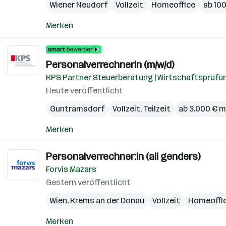
Wiener Neudorf
Vollzeit
Homeoffice
ab 100
Merken
PersonalverrechnerIn (m/w/d)
KPS Partner Steuerberatung | Wirtschaftsprüf
Heute veröffentlicht
Guntramsdorf
Vollzeit, Teilzeit
ab 3.000 € m
Merken
Personalverrechner:in (all genders)
Forvis Mazars
Gestern veröffentlicht
Wien
,
Krems an der Donau
Vollzeit
Homeoffi
Merken