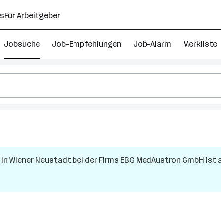
ns
Für Arbeitgeber
Jobsuche
Job-Empfehlungen
Job-Alarm
Merkliste
4
ersonalverrechner
obs
in
Wiener Neustadt
bei der Firma
EBG MedAustron GmbH
ist 
iederösterreich