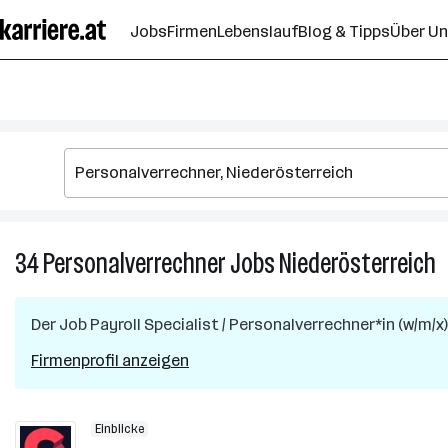
Zum
Jobs
Firmen
Lebenslauf
Blog & Tipps
Über U
Seiteninhalt
springen
34
Personalverrechner
Jobs
Niederösterreich
3
P
J
Der Job
Payroll Specialist / Personalverrechner*in (w/m/x)
in
N
Firmenprofil anzeigen
Einblicke