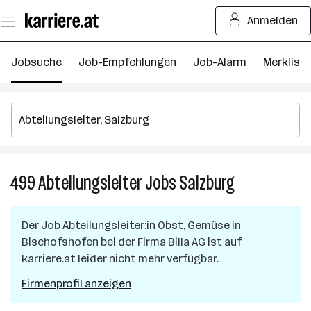
Zum
Anmelden
Seiteninhalt
springen
Jobsuche
Job-Empfehlungen
Job-Alarm
Merkliste
499
Abteilungsleiter
Jobs
Salzburg
499
Abteilungsleite
Jobs
Der Job
Abteilungsleiter:in Obst, Gemüse
in
in
Bischofshofen
bei der Firma
Billa AG
ist auf
Salzburg
karriere.at leider nicht mehr verfügbar.
Firmenprofil anzeigen