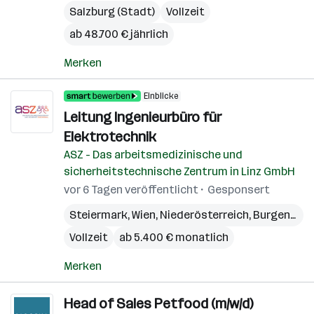
Salzburg (Stadt)
Vollzeit
ab 48.700 € jährlich
Merken
Einblicke
Leitung Ingenieurbüro für
Elektrotechnik
ASZ - Das arbeitsmedizinische und
sicherheitstechnische Zentrum in Linz GmbH
vor 6 Tagen veröffentlicht
Gesponsert
Steiermark
,
Wien
,
Niederösterreich
,
Burgenland
Vollzeit
ab 5.400 € monatlich
Merken
Head of Sales Petfood (m/w/d)