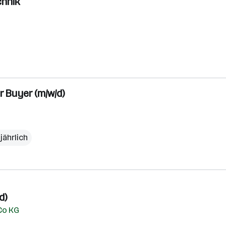
chnik
r Buyer (m/w/d)
jährlich
d)
Co KG