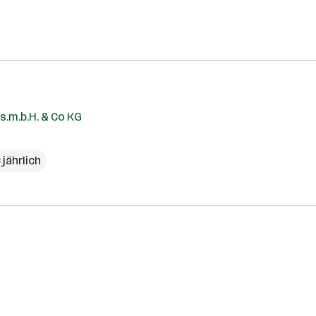
s.m.b.H. & Co KG
 jährlich