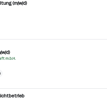
tung (m/w/d)
/w/d)
ft m.b.H.
h
hichtbetrieb