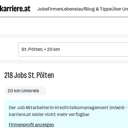
Zum
Jobs
Firmen
Lebenslauf
Blog & Tipps
Über U
Seiteninhalt
springen
218
Jobs
St. Pölten
218
Jobs
in
20 km Umkreis
St.
Pölten
Der Job
Mitarbeiter:in Kreditrisikomanagement (m/w/d) 
karriere.at leider nicht mehr verfügbar.
Firmenprofil anzeigen