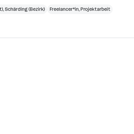
t)
,
Schärding (Bezirk)
Freelancer*in, Projektarbeit