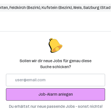
ölten
,
Feldkirch (Bezirk)
,
Kufstein (Bezirk)
,
Wels
,
Salzburg (Stad
Sollen wir dir neue Jobs für genau diese
Suche schicken?
E-
Mail-
Adresse
Job-Alarm anlegen
Du erhältst nur neue passende Jobs – sonst nichts!