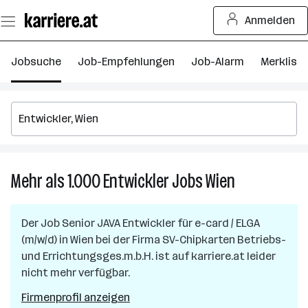
Zum
Anmelden
Seiteninhalt
springen
Jobsuche
Job-Empfehlungen
Job-Alarm
Merkliste
Mehr als 1.000
Entwickler
Jobs
Wien
Mehr
als
1.000
Der Job
Senior JAVA Entwickler für e-card / ELGA
Entwickler
(m/w/d)
in
Wien
bei der Firma
SV-Chipkarten Betriebs-
Jobs
und Errichtungsges.m.b.H.
ist auf karriere.at leider
in
nicht mehr verfügbar.
Wien
Firmenprofil anzeigen