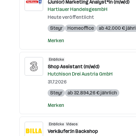
(Junior) Marketing Analyst*in (m/w/d)
Hartlauer HandelsgesmbH
Heute veröffentlicht
Steyr
Homeoffice
ab 42.000 € jährl
Merken
Einblicke
Shop Assistant (m/w/d)
Hutchison Drei Austria GmbH
31.7.2026
Steyr
ab 32.894,26 € jährlich
Merken
Einblicke
Videos
Verkäufer:in Backshop