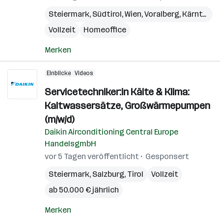
Steiermark
,
Südtirol
,
Wien
,
Voralberg
,
Kärnten
,
N
Vollzeit
Homeoffice
Merken
Einblicke
Videos
Servicetechniker:in Kälte & Klima:
Kaltwassersätze, Großwärmepumpen
(m/w/d)
Daikin Airconditioning Central Europe
HandelsgmbH
vor 5 Tagen veröffentlicht
Gesponsert
Steiermark
,
Salzburg
,
Tirol
Vollzeit
ab 50.000 € jährlich
Merken