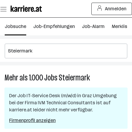
Zum
Anmelden
Seiteninhalt
springen
Jobsuche
Job-Empfehlungen
Job-Alarm
Merkliste
Mehr als 1.000
Jobs
Steiermark
Mehr
als
1.000
Der Job
IT-Service Desk (m/w/d)
in
Graz Umgebung
Jobs
bei der Firma
IVM Technical Consultants
ist auf
in
karriere.at leider nicht mehr verfügbar.
Steiermark
Firmenprofil anzeigen