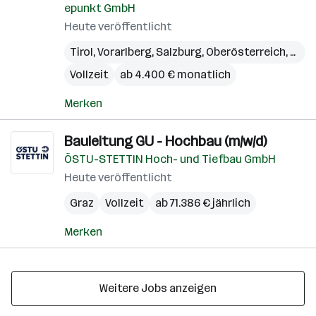
epunkt GmbH
Heute veröffentlicht
Tirol
,
Vorarlberg
,
Salzburg
,
Oberösterreich
,
Kärn
Vollzeit
ab 4.400 € monatlich
Merken
Bauleitung GU - Hochbau (m/w/d)
ÖSTU-STETTIN Hoch- und Tiefbau GmbH
Heute veröffentlicht
Graz
Vollzeit
ab 71.386 € jährlich
Merken
Weitere Jobs anzeigen