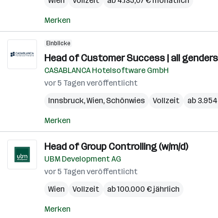
Wien
Vollzeit
ab 4.135,07 € monatlich
Merken
Einblicke
Head of Customer Success | all genders
CASABLANCA Hotelsoftware GmbH
vor 5 Tagen veröffentlicht
Innsbruck
,
Wien
,
Schönwies
Vollzeit
ab 3.954
Merken
Head of Group Controlling (w/m/d)
UBM Development AG
vor 5 Tagen veröffentlicht
Wien
Vollzeit
ab 100.000 € jährlich
Merken