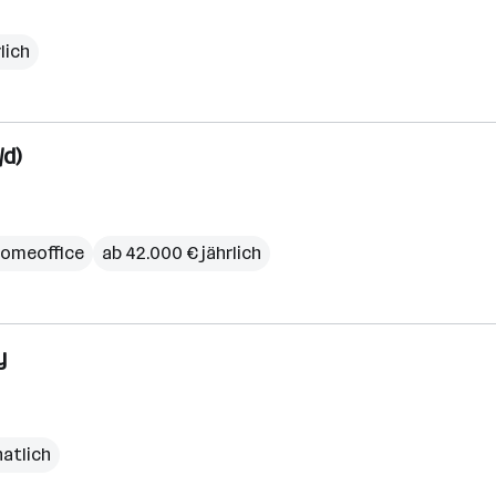
rlich
/d)
omeoffice
ab 42.000 € jährlich
y
natlich