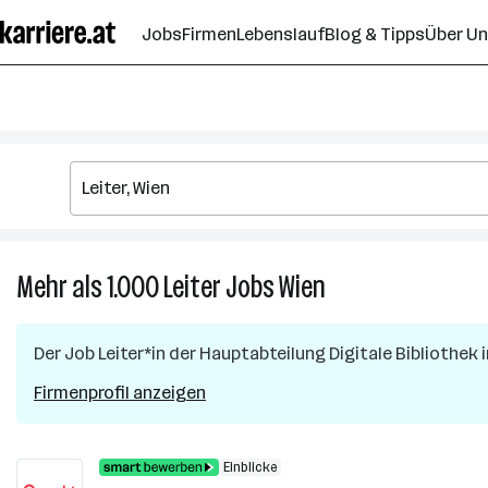
Zum
Jobs
Firmen
Lebenslauf
Blog & Tipps
Über U
Seiteninhalt
springen
Mehr als 1.000
Leiter
Jobs
Wien
Mehr
als
1.000
Der Job
Leiter*in der Hauptabteilung Digitale Bibliothek
Leiter
Jobs
Firmenprofil anzeigen
in
Wien
Einblicke