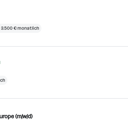
– 3.500 € monatlich
H
ich
urope (m/w/d)