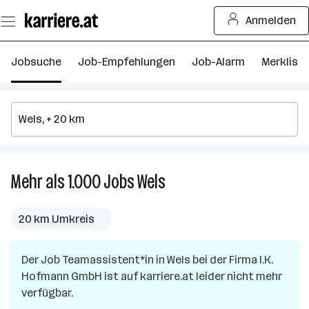
Zum
Anmelden
Seiteninhalt
springen
Jobsuche
Job-Empfehlungen
Job-Alarm
Merkliste
Mehr als 1.000
Jobs
Wels
Mehr
als
1.000
20 km Umkreis
Jobs
in
Der Job
Teamassistent*in
in
Wels
Wels
bei der Firma
I.K.
Hofmann GmbH
ist auf karriere.at leider nicht mehr
verfügbar.