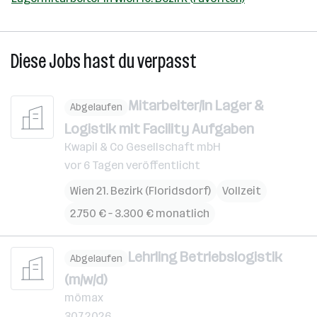
Diese Jobs hast du verpasst
Mitarbeiter/in Lager &
Abgelaufen
Logistik mit Facility Aufgaben
Kwapil & Co Gesellschaft mbH
vor 6 Tagen veröffentlicht
Wien 21. Bezirk (Floridsdorf)
Vollzeit
2.750 € – 3.300 € monatlich
Lehrling Betriebslogistik
Abgelaufen
(m/w/d)
mömax
30.7.2026