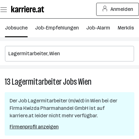
Zum
Anmelden
Seiteninhalt
springen
Jobsuche
Job-Empfehlungen
Job-Alarm
Merkliste
13
Lagermitarbeiter
Jobs
Wien
13
Lagermitarbeiter
Jobs
Der Job
Lagermitarbeiter (m/w/d)
in
Wien
bei der
in
Firma
Kwizda Pharmahandel GmbH
ist auf
Wien
karriere.at leider nicht mehr verfügbar.
Firmenprofil anzeigen